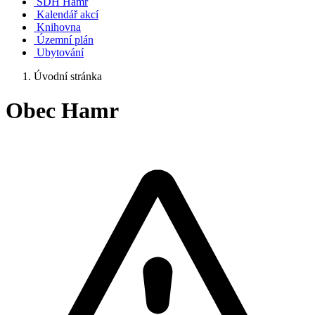
SDH Hamr
Kalendář akcí
Knihovna
Územní plán
Ubytování
Úvodní stránka
Obec Hamr