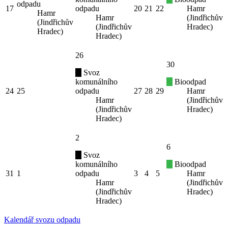
odpadu
17
odpadu
20
21
22
Hamr
Hamr
Hamr
(Jindřichův
(Jindřichův
(Jindřichův
Hradec)
Hradec)
Hradec)
26
30
Svoz
komunálního
Bioodpad
24
25
odpadu
27
28
29
Hamr
Hamr
(Jindřichův
(Jindřichův
Hradec)
Hradec)
2
6
Svoz
komunálního
Bioodpad
31
1
odpadu
3
4
5
Hamr
Hamr
(Jindřichův
(Jindřichův
Hradec)
Hradec)
Kalendář svozu odpadu