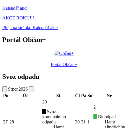
Kalendář akcí
AKCE ROKU!!!
Přejít na stránku Kalendář akcí
Portál Občan+
Portál Občan+
Svoz odpadu
Srpen
2026
Po
Út
St
Čt
Pá
So
Ne
29
2
Svoz
komunálního
Bioodpad
27
28
odpadu
30
31
1
Hamr
Hamr
(Jindřichův