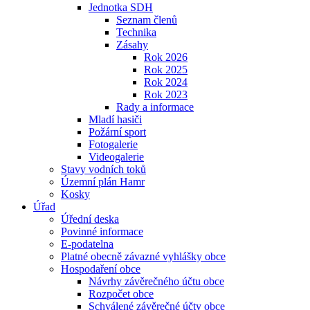
Jednotka SDH
Seznam členů
Technika
Zásahy
Rok 2026
Rok 2025
Rok 2024
Rok 2023
Rady a informace
Mladí hasiči
Požární sport
Fotogalerie
Videogalerie
Stavy vodních toků
Územní plán Hamr
Kosky
Úřad
Úřední deska
Povinné informace
E-podatelna
Platné obecně závazné vyhlášky obce
Hospodaření obce
Návrhy závěrečného účtu obce
Rozpočet obce
Schválené závěrečné účty obce