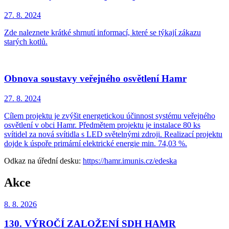
27. 8.
2024
Zde naleznete krátké shrnutí informací, které se týkají zákazu
starých kotlů.
Obnova soustavy veřejného osvětlení Hamr
27. 8.
2024
Cílem projektu je zvýšit energetickou účinnost systému veřejného
osvětlení v obci Hamr. Předmětem projektu je instalace 80 ks
svítidel za nová svítidla s LED světelnými zdroji. Realizací projektu
dojde k úspoře primární elektrické energie min. 74,03 %.
Odkaz na úřední desku:
https://hamr.imunis.cz/edeska
Akce
8. 8.
2026
130. VÝROČÍ ZALOŽENÍ SDH HAMR