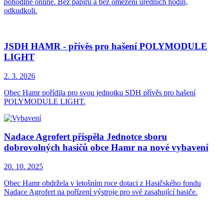
pohodlně online. Bez papírů a bez omezení úředních hodin,
odkudkoli.
JSDH HAMR - přívěs pro hašení POLYMODULE
LIGHT
2. 3.
2026
Obec Hamr pořídila pro svou jednotku SDH přívěs pro hašení
POLYMODULE LIGHT.
Nadace Agrofert přispěla Jednotce sboru
dobrovolných hasičů obce Hamr na nové vybavení
20. 10.
2025
Obec Hamr obdržela v letošním roce dotaci z Hasičského fondu
Nadace Agrofert na pořízení výstroje pro své zasahující hasiče.