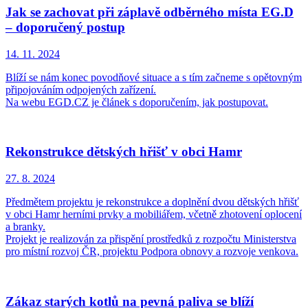
Jak se zachovat při záplavě odběrného místa EG.D
– doporučený postup
14. 11.
2024
Blíží se nám konec povodňové situace a s tím začneme s opětovným
připojováním odpojených zařízení.
Na webu EGD.CZ je článek s doporučením, jak postupovat.
Rekonstrukce dětských hřišť v obci Hamr
27. 8.
2024
Předmětem projektu je rekonstrukce a doplnění dvou dětských hřišť
v obci Hamr herními prvky a mobiliářem, včetně zhotovení oplocení
a branky.
Projekt je realizován za přispění prostředků z rozpočtu Ministerstva
pro místní rozvoj ČR, projektu Podpora obnovy a rozvoje venkova.
Zákaz starých kotlů na pevná paliva se blíží