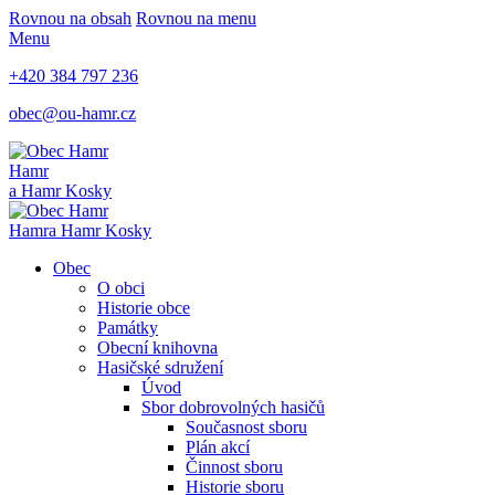
Rovnou na obsah
Rovnou na menu
Menu
+420 384 797 236
obec@ou-hamr.cz
Hamr
a Hamr Kosky
Hamr
a Hamr Kosky
Obec
O obci
Historie obce
Památky
Obecní knihovna
Hasičské sdružení
Úvod
Sbor dobrovolných hasičů
Současnost sboru
Plán akcí
Činnost sboru
Historie sboru