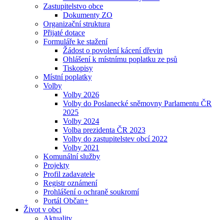
Zastupitelstvo obce
Dokumenty ZO
Organizační struktura
Přijaté dotace
Formuláře ke stažení
Žádost o povolení kácení dřevin
Ohlášení k místnímu poplatku ze psů
Tiskopisy
Místní poplatky
Volby
Volby 2026
Volby do Poslanecké sněmovny Parlamentu ČR
2025
Volby 2024
Volba prezidenta ČR 2023
Volby do zastupitelstev obcí 2022
Volby 2021
Komunální služby
Projekty
Profil zadavatele
Registr oznámení
Prohlášení o ochraně soukromí
Portál Občan+
Život v obci
Aktuality