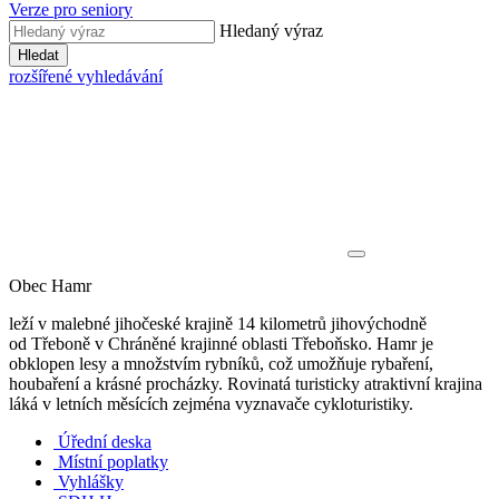
Verze pro seniory
Hledaný výraz
Hledat
rozšířené vyhledávání
Obec Hamr
leží v malebné jihočeské krajině 14 kilometrů jihovýchodně
od Třeboně v Chráněné krajinné oblasti Třeboňsko. Hamr je
obklopen lesy a množstvím rybníků, což umožňuje rybaření,
houbaření a krásné procházky. Rovinatá turisticky atraktivní krajina
láká v letních měsících zejména vyznavače cykloturistiky.
Úřední deska
Místní poplatky
Vyhlášky