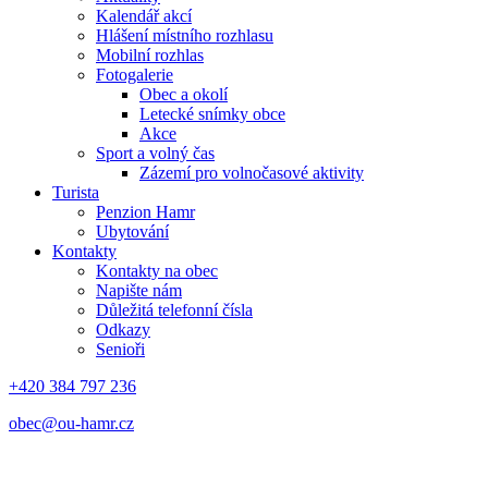
Kalendář akcí
Hlášení místního rozhlasu
Mobilní rozhlas
Fotogalerie
Obec a okolí
Letecké snímky obce
Akce
Sport a volný čas
Zázemí pro volnočasové aktivity
Turista
Penzion Hamr
Ubytování
Kontakty
Kontakty na obec
Napište nám
Důležitá telefonní čísla
Odkazy
Senioři
+420 384 797 236
obec@ou-hamr.cz