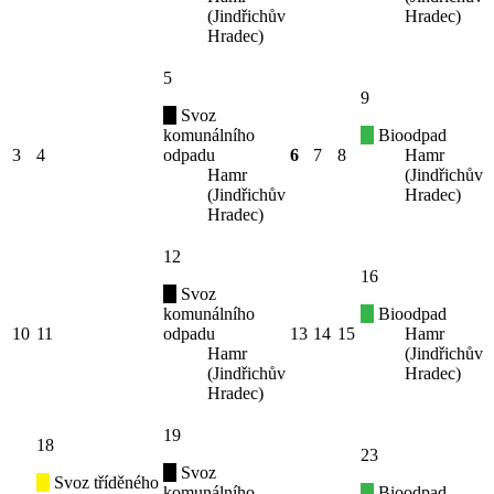
(Jindřichův
Hradec)
Hradec)
5
9
Svoz
komunálního
Bioodpad
3
4
odpadu
6
7
8
Hamr
Hamr
(Jindřichův
(Jindřichův
Hradec)
Hradec)
12
16
Svoz
komunálního
Bioodpad
10
11
odpadu
13
14
15
Hamr
Hamr
(Jindřichův
(Jindřichův
Hradec)
Hradec)
19
18
23
Svoz
Svoz tříděného
komunálního
Bioodpad