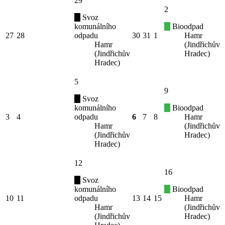
29
2
Svoz
komunálního
Bioodpad
27
28
odpadu
30
31
1
Hamr
Hamr
(Jindřichův
(Jindřichův
Hradec)
Hradec)
5
9
Svoz
komunálního
Bioodpad
3
4
odpadu
6
7
8
Hamr
Hamr
(Jindřichův
(Jindřichův
Hradec)
Hradec)
12
16
Svoz
komunálního
Bioodpad
10
11
odpadu
13
14
15
Hamr
Hamr
(Jindřichův
(Jindřichův
Hradec)