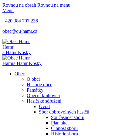
Rovnou na obsah
Rovnou na menu
Menu
+420 384 797 236
obec@ou-hamr.cz
Hamr
a Hamr Kosky
Hamr
a Hamr Kosky
Obec
O obci
Historie obce
Památky
Obecní knihovna
Hasičské sdružení
Úvod
Sbor dobrovolných hasičů
Současnost sboru
Plán akcí
Činnost sboru
Historie sboru