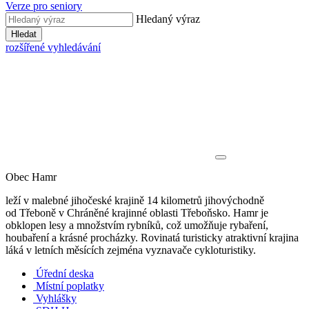
Verze pro seniory
Hledaný výraz
Hledat
rozšířené vyhledávání
Obec Hamr
leží v malebné jihočeské krajině 14 kilometrů jihovýchodně
od Třeboně v Chráněné krajinné oblasti Třeboňsko. Hamr je
obklopen lesy a množstvím rybníků, což umožňuje rybaření,
houbaření a krásné procházky. Rovinatá turisticky atraktivní krajina
láká v letních měsících zejména vyznavače cykloturistiky.
Úřední deska
Místní poplatky
Vyhlášky