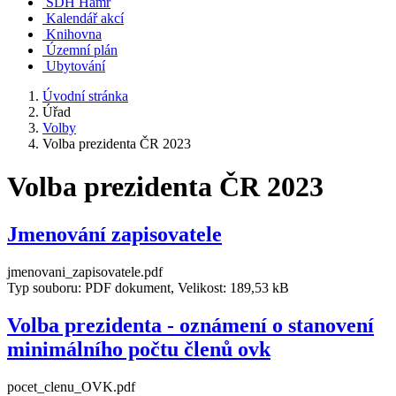
SDH Hamr
Kalendář akcí
Knihovna
Územní plán
Ubytování
Úvodní stránka
Úřad
Volby
Volba prezidenta ČR 2023
Volba prezidenta ČR 2023
Jmenování zapisovatele
jmenovani_zapisovatele.pdf
Typ souboru: PDF dokument, Velikost: 189,53 kB
Volba prezidenta - oznámení o stanovení
minimálního počtu členů ovk
pocet_clenu_OVK.pdf