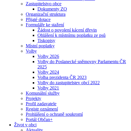
Zastupitelstvo obce
Dokumenty ZO
Organizační struktura
Přijaté dotace
Formuláře ke stažení
Žádost o povolení kácení dřevin
Ohlášení k místnímu poplatku ze psů
Tiskopisy
Místní poplatky
Volby
Volby 2026
Volby do Poslanecké sněmovny Parlamentu ČR
2025
Volby 2024
Volba prezidenta ČR 2023
Volby do zastupitelstev obcí 2022
Volby 2021
Komunální služby
Projekty
Profil zadavatele
Registr oznámení
Prohlášení o ochraně soukromí
Portál Občan+
Život v obci
Aktuality