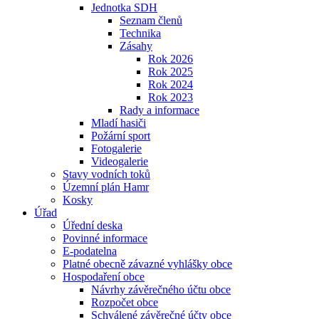
Jednotka SDH
Seznam členů
Technika
Zásahy
Rok 2026
Rok 2025
Rok 2024
Rok 2023
Rady a informace
Mladí hasiči
Požární sport
Fotogalerie
Videogalerie
Stavy vodních toků
Územní plán Hamr
Kosky
Úřad
Úřední deska
Povinné informace
E-podatelna
Platné obecně závazné vyhlášky obce
Hospodaření obce
Návrhy závěrečného účtu obce
Rozpočet obce
Schválené závěrečné účty obce