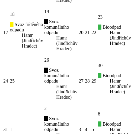
Hradec)
19
18
23
Svoz
Svoz tříděného
komunálního
Bioodpad
odpadu
17
odpadu
20
21
22
Hamr
Hamr
Hamr
(Jindřichův
(Jindřichův
(Jindřichův
Hradec)
Hradec)
Hradec)
26
30
Svoz
komunálního
Bioodpad
24
25
odpadu
27
28
29
Hamr
Hamr
(Jindřichův
(Jindřichův
Hradec)
Hradec)
2
6
Svoz
komunálního
Bioodpad
31
1
odpadu
3
4
5
Hamr