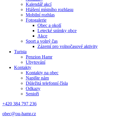
Kalendář akcí
Hlášení místního rozhlasu
Mobilní rozhlas
Fotogalerie
Obec a okolí
Letecké snímky obce
Akce
Sport a volný čas
Zázemí pro volnočasové aktivity
Turista
Penzion Hamr
Ubytování
Kontakty
Kontakty na obec
Napište nám
Důležitá telefonní čísla
Odkazy
Senioři
+420 384 797 236
obec@ou-hamr.cz