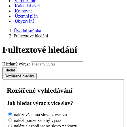
SDH Hamr
Kalendář akcí
Knihovna
Územní plán
Ubytování
Úvodní stránka
Fulltextové hledání
Fulltextové hledání
Hledaný výraz:
Hledat
Rozšířené hledání
Rozšířené vyhledávání
Jak hledat výraz z více slov?
nalézt všechna slova z výrazu
nalézt pouze zadaný výraz
nalézt alespoň jedno slovo z výrazu