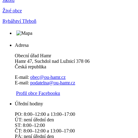
Jikord
Živé obce
Rybářství Třeboň
Adresa
Obecní úřad Hamr
Hamr 47, Suchdol nad Lužnicí 378 06
Česká republika
E-mail:
obec@ou-hamr.cz
E-mail:
podatelna@ou-hamr.cz
​​
Profil obce Facebooku
Úřední hodiny
PO: 8:00–12:00 a 13:00–17:00
ÚT: není úřední den
ST: 8:00–12:00
ČT: 8:00–12:00 a 13:00–17:00
PÁ: není úřední den