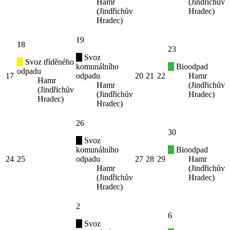
Hamr
(Jindřichův
(Jindřichův
Hradec)
Hradec)
19
18
23
Svoz
Svoz tříděného
komunálního
Bioodpad
odpadu
17
odpadu
20
21
22
Hamr
Hamr
Hamr
(Jindřichův
(Jindřichův
(Jindřichův
Hradec)
Hradec)
Hradec)
26
30
Svoz
komunálního
Bioodpad
24
25
odpadu
27
28
29
Hamr
Hamr
(Jindřichův
(Jindřichův
Hradec)
Hradec)
2
6
Svoz