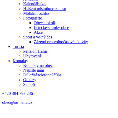
Kalendář akcí
Hlášení místního rozhlasu
Mobilní rozhlas
Fotogalerie
Obec a okolí
Letecké snímky obce
Akce
Sport a volný čas
Zázemí pro volnočasové aktivity
Turista
Penzion Hamr
Ubytování
Kontakty
Kontakty na obec
Napište nám
Důležitá telefonní čísla
Odkazy
Senioři
+420 384 797 236
obec@ou-hamr.cz