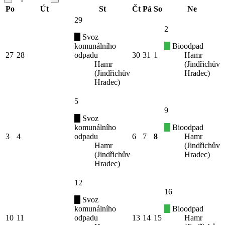
Po
Út
St
Čt
Pá
So
Ne
29
2
Svoz
komunálního
Bioodpad
27
28
odpadu
30
31
1
Hamr
Hamr
(Jindřichův
(Jindřichův
Hradec)
Hradec)
5
9
Svoz
komunálního
Bioodpad
3
4
odpadu
6
7
8
Hamr
Hamr
(Jindřichův
(Jindřichův
Hradec)
Hradec)
12
16
Svoz
komunálního
Bioodpad
10
11
odpadu
13
14
15
Hamr