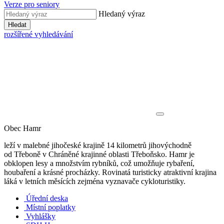
Verze pro seniory
Hledaný výraz
Hledat
rozšířené vyhledávání
Obec Hamr
leží v malebné jihočeské krajině 14 kilometrů jihovýchodně
od Třeboně v Chráněné krajinné oblasti Třeboňsko. Hamr je
obklopen lesy a množstvím rybníků, což umožňuje rybaření,
houbaření a krásné procházky. Rovinatá turisticky atraktivní krajina
láká v letních měsících zejména vyznavače cykloturistiky.
Úřední deska
Místní poplatky
Vyhlášky