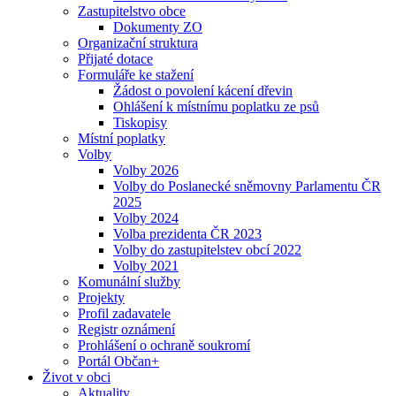
Zastupitelstvo obce
Dokumenty ZO
Organizační struktura
Přijaté dotace
Formuláře ke stažení
Žádost o povolení kácení dřevin
Ohlášení k místnímu poplatku ze psů
Tiskopisy
Místní poplatky
Volby
Volby 2026
Volby do Poslanecké sněmovny Parlamentu ČR
2025
Volby 2024
Volba prezidenta ČR 2023
Volby do zastupitelstev obcí 2022
Volby 2021
Komunální služby
Projekty
Profil zadavatele
Registr oznámení
Prohlášení o ochraně soukromí
Portál Občan+
Život v obci
Aktuality