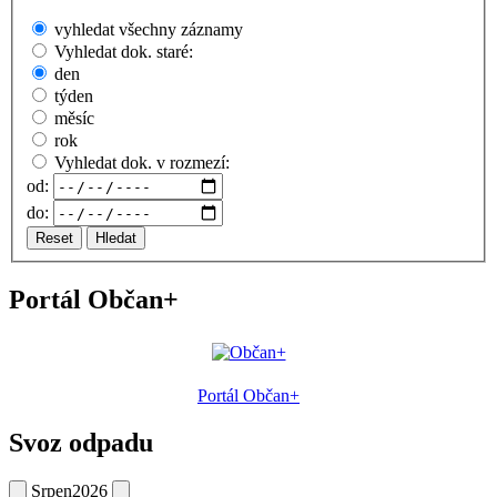
vyhledat všechny záznamy
Vyhledat dok. staré:
den
týden
měsíc
rok
Vyhledat dok. v rozmezí:
od:
do:
Reset
Hledat
Portál Občan+
Portál Občan+
Svoz odpadu
Srpen
2026