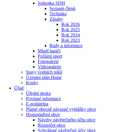
Jednotka SDH
Seznam členů
Technika
Zásahy
Rok 2026
Rok 2025
Rok 2024
Rok 2023
Rady a informace
Mladí hasiči
Požární sport
Fotogalerie
Videogalerie
Stavy vodních toků
Územní plán Hamr
Kosky
Úřad
Úřední deska
Povinné informace
E-podatelna
Platné obecně závazné vyhlášky obce
Hospodaření obce
Návrhy závěrečného účtu obce
Rozpočet obce
Schválené závěrečné účty obce