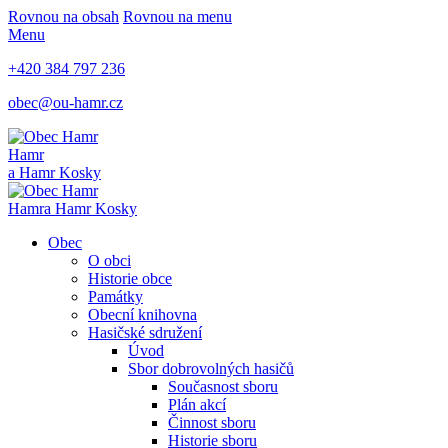
Rovnou na obsah
Rovnou na menu
Menu
+420 384 797 236
obec@ou-hamr.cz
Hamr
a Hamr Kosky
Hamr
a Hamr Kosky
Obec
O obci
Historie obce
Památky
Obecní knihovna
Hasičské sdružení
Úvod
Sbor dobrovolných hasičů
Současnost sboru
Plán akcí
Činnost sboru
Historie sboru