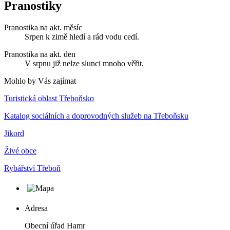
Pranostiky
Pranostika na akt. měsíc
Srpen k zimě hledí a rád vodu cedí.
Pranostika na akt. den
V srpnu již nelze slunci mnoho věřit.
Mohlo by Vás zajímat
Turistická oblast Třeboňsko
Katalog sociálních a doprovodných služeb na Třeboňsku
Jikord
Živé obce
Rybářství Třeboň
Adresa
Obecní úřad Hamr