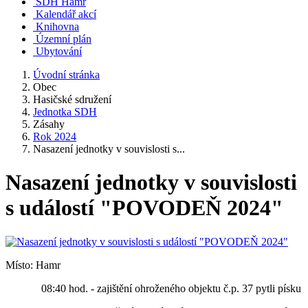
SDH Hamr
Kalendář akcí
Knihovna
Územní plán
Ubytování
Úvodní stránka
Obec
Hasičské sdružení
Jednotka SDH
Zásahy
Rok 2024
Nasazení jednotky v souvislosti s...
Nasazení jednotky v souvislosti
s událostí "POVODEŇ 2024"
Místo: Hamr
08:40 hod. - zajištění ohroženého objektu č.p. 37 pytli písku