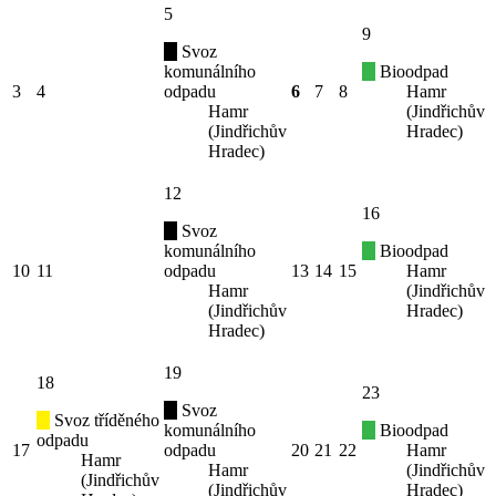
5
9
Svoz
komunálního
Bioodpad
3
4
odpadu
6
7
8
Hamr
Hamr
(Jindřichův
(Jindřichův
Hradec)
Hradec)
12
16
Svoz
komunálního
Bioodpad
10
11
odpadu
13
14
15
Hamr
Hamr
(Jindřichův
(Jindřichův
Hradec)
Hradec)
19
18
23
Svoz
Svoz tříděného
komunálního
Bioodpad
odpadu
17
odpadu
20
21
22
Hamr
Hamr
Hamr
(Jindřichův
(Jindřichův
(Jindřichův
Hradec)