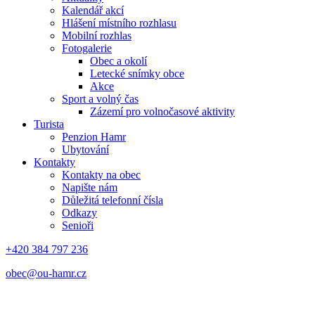
Kalendář akcí
Hlášení místního rozhlasu
Mobilní rozhlas
Fotogalerie
Obec a okolí
Letecké snímky obce
Akce
Sport a volný čas
Zázemí pro volnočasové aktivity
Turista
Penzion Hamr
Ubytování
Kontakty
Kontakty na obec
Napište nám
Důležitá telefonní čísla
Odkazy
Senioři
+420 384 797 236
obec@ou-hamr.cz