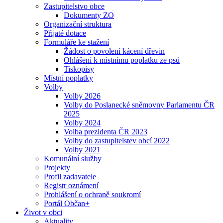
Zastupitelstvo obce
Dokumenty ZO
Organizační struktura
Přijaté dotace
Formuláře ke stažení
Žádost o povolení kácení dřevin
Ohlášení k místnímu poplatku ze psů
Tiskopisy
Místní poplatky
Volby
Volby 2026
Volby do Poslanecké sněmovny Parlamentu ČR
2025
Volby 2024
Volba prezidenta ČR 2023
Volby do zastupitelstev obcí 2022
Volby 2021
Komunální služby
Projekty
Profil zadavatele
Registr oznámení
Prohlášení o ochraně soukromí
Portál Občan+
Život v obci
Aktuality