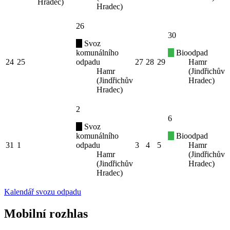
Hradec)
Hradec)
26
30
Svoz
komunálního
Bioodpad
24
25
odpadu
27
28
29
Hamr
Hamr
(Jindřichův
(Jindřichův
Hradec)
Hradec)
2
6
Svoz
komunálního
Bioodpad
31
1
odpadu
3
4
5
Hamr
Hamr
(Jindřichův
(Jindřichův
Hradec)
Hradec)
Kalendář svozu odpadu
Mobilní rozhlas