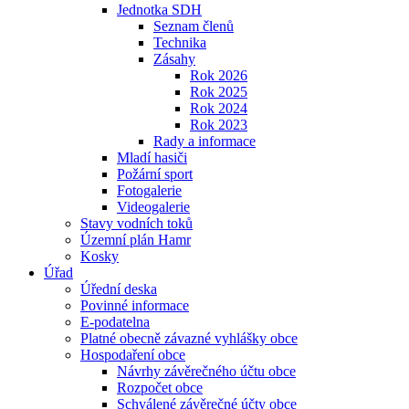
Jednotka SDH
Seznam členů
Technika
Zásahy
Rok 2026
Rok 2025
Rok 2024
Rok 2023
Rady a informace
Mladí hasiči
Požární sport
Fotogalerie
Videogalerie
Stavy vodních toků
Územní plán Hamr
Kosky
Úřad
Úřední deska
Povinné informace
E-podatelna
Platné obecně závazné vyhlášky obce
Hospodaření obce
Návrhy závěrečného účtu obce
Rozpočet obce
Schválené závěrečné účty obce