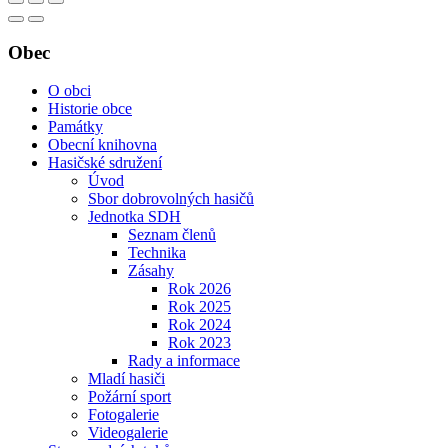
Obec
O obci
Historie obce
Památky
Obecní knihovna
Hasičské sdružení
Úvod
Sbor dobrovolných hasičů
Jednotka SDH
Seznam členů
Technika
Zásahy
Rok 2026
Rok 2025
Rok 2024
Rok 2023
Rady a informace
Mladí hasiči
Požární sport
Fotogalerie
Videogalerie