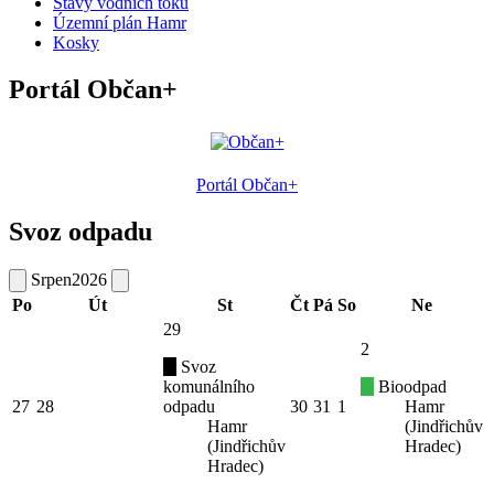
Stavy vodních toků
Územní plán Hamr
Kosky
Portál Občan+
Portál Občan+
Svoz odpadu
Srpen
2026
Po
Út
St
Čt
Pá
So
Ne
29
2
Svoz
komunálního
Bioodpad
27
28
odpadu
30
31
1
Hamr
Hamr
(Jindřichův
(Jindřichův
Hradec)
Hradec)