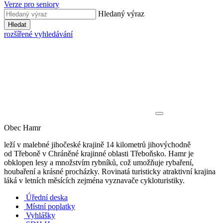
Verze pro seniory
Hledaný výraz
Hledat
rozšířené vyhledávání
Obec Hamr
leží v malebné jihočeské krajině 14 kilometrů jihovýchodně
od Třeboně v Chráněné krajinné oblasti Třeboňsko. Hamr je
obklopen lesy a množstvím rybníků, což umožňuje rybaření,
houbaření a krásné procházky. Rovinatá turisticky atraktivní krajina
láká v letních měsících zejména vyznavače cykloturistiky.
Úřední deska
Místní poplatky
Vyhlášky