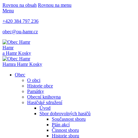
Rovnou na obsah
Rovnou na menu
Menu
+420 384 797 236
obec@ou-hamr.cz
Hamr
a Hamr Kosky
Hamr
a Hamr Kosky
Obec
O obci
Historie obce
Památky
Obecní knihovna
Hasičské sdružení
Úvod
Sbor dobrovolných hasičů
Současnost sboru
Plán akcí
Činnost sboru
Historie sboru