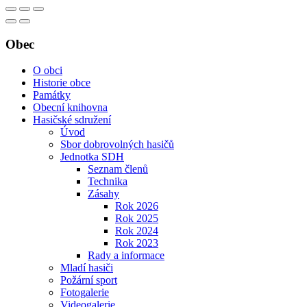
Obec
O obci
Historie obce
Památky
Obecní knihovna
Hasičské sdružení
Úvod
Sbor dobrovolných hasičů
Jednotka SDH
Seznam členů
Technika
Zásahy
Rok 2026
Rok 2025
Rok 2024
Rok 2023
Rady a informace
Mladí hasiči
Požární sport
Fotogalerie
Videogalerie