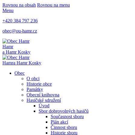
Rovnou na obsah
Rovnou na menu
Menu
+420 384 797 236
obec@ou-hamr.cz
Hamr
a Hamr Kosky
Hamr
a Hamr Kosky
Obec
O obci
Historie obce
Památky
Obecní knihovna
Hasičské sdružení
Úvod
Sbor dobrovolných hasičů
Současnost sboru
Plán akcí
Činnost sboru
Historie sboru