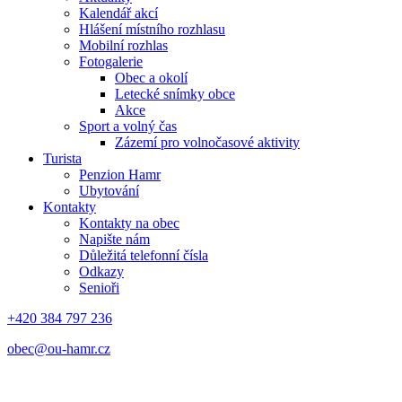
Kalendář akcí
Hlášení místního rozhlasu
Mobilní rozhlas
Fotogalerie
Obec a okolí
Letecké snímky obce
Akce
Sport a volný čas
Zázemí pro volnočasové aktivity
Turista
Penzion Hamr
Ubytování
Kontakty
Kontakty na obec
Napište nám
Důležitá telefonní čísla
Odkazy
Senioři
+420 384 797 236
obec@ou-hamr.cz