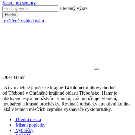
Verze pro seniory
Hledaný výraz
Hledat
rozšířené vyhledávání
Obec Hamr
leží v malebné jihočeské krajině 14 kilometrů jihovýchodně
od Třeboně v Chráněné krajinné oblasti Třeboňsko. Hamr je
obklopen lesy a množstvím rybníků, což umožňuje rybaření,
houbaření a krásné procházky. Rovinatá turisticky atraktivní krajina
láká v letních měsících zejména vyznavače cykloturistiky.
Úřední deska
Místní poplatky
Vyhlášky