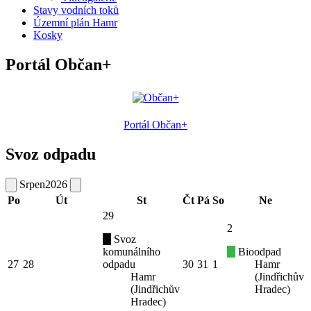
Stavy vodních toků
Územní plán Hamr
Kosky
Portál Občan+
Portál Občan+
Svoz odpadu
Srpen
2026
Po
Út
St
Čt
Pá
So
Ne
29
2
Svoz
komunálního
Bioodpad
27
28
odpadu
30
31
1
Hamr
Hamr
(Jindřichův
(Jindřichův
Hradec)
Hradec)