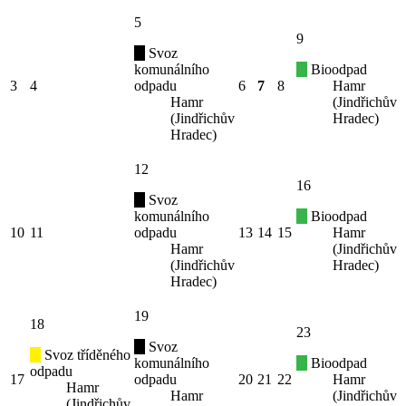
5
9
Svoz
komunálního
Bioodpad
3
4
odpadu
6
7
8
Hamr
Hamr
(Jindřichův
(Jindřichův
Hradec)
Hradec)
12
16
Svoz
komunálního
Bioodpad
10
11
odpadu
13
14
15
Hamr
Hamr
(Jindřichův
(Jindřichův
Hradec)
Hradec)
19
18
23
Svoz
Svoz tříděného
komunálního
Bioodpad
odpadu
17
odpadu
20
21
22
Hamr
Hamr
Hamr
(Jindřichův
(Jindřichův