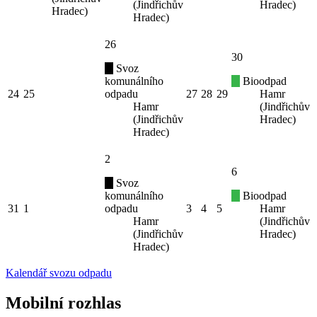
(Jindřichův
Hradec)
Hradec)
Hradec)
26
30
Svoz
komunálního
Bioodpad
24
25
odpadu
27
28
29
Hamr
Hamr
(Jindřichův
(Jindřichův
Hradec)
Hradec)
2
6
Svoz
komunálního
Bioodpad
31
1
odpadu
3
4
5
Hamr
Hamr
(Jindřichův
(Jindřichův
Hradec)
Hradec)
Kalendář svozu odpadu
Mobilní rozhlas