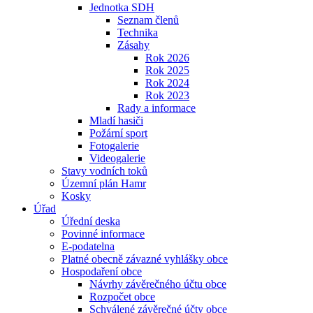
Jednotka SDH
Seznam členů
Technika
Zásahy
Rok 2026
Rok 2025
Rok 2024
Rok 2023
Rady a informace
Mladí hasiči
Požární sport
Fotogalerie
Videogalerie
Stavy vodních toků
Územní plán Hamr
Kosky
Úřad
Úřední deska
Povinné informace
E-podatelna
Platné obecně závazné vyhlášky obce
Hospodaření obce
Návrhy závěrečného účtu obce
Rozpočet obce
Schválené závěrečné účty obce