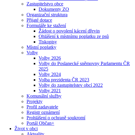
Zastupitelstvo obce
Dokumenty ZO
Organizační struktura
Přijaté dotace
Formuláře ke stažení
Žádost o povolení kácení dřevin
Ohlášení k místnímu poplatku ze psů
Tiskopisy
Místní poplatky
Volby
Volby 2026
Volby do Poslanecké sněmovny Parlamentu ČR
2025
Volby 2024
Volba prezidenta ČR 2023
Volby do zastupitelstev obcí 2022
Volby 2021
Komunální služby
Projekty
Profil zadavatele
Registr oznámení
Prohlášení o ochraně soukromí
Portál Občan+
Život v obci
Aktuality